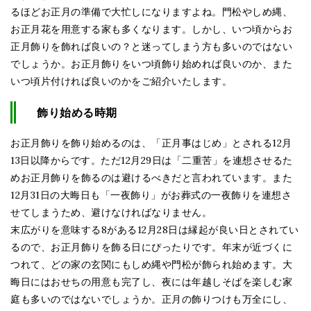
るほどお正月の準備で大忙しになりますよね。門松やしめ縄、
お正月花を用意する家も多くなります。しかし、いつ頃からお
正月飾りを飾れば良いの？と迷ってしまう方も多いのではない
でしょうか。お正月飾りをいつ頃飾り始めれば良いのか、また
いつ頃片付ければ良いのかをご紹介いたします。
飾り始める時期
お正月飾りを飾り始めるのは、「正月事はじめ」とされる12月
13日以降からです。ただ12月29日は「二重苦」を連想させるた
めお正月飾りを飾るのは避けるべきだと言われています。また
12月31日の大晦日も「一夜飾り」がお葬式の一夜飾りを連想さ
せてしまうため、避けなければなりません。
末広がりを意味する8がある12月28日は縁起が良い日とされてい
るので、お正月飾りを飾る日にぴったりです。年末が近づくに
つれて、どの家の玄関にもしめ縄や門松が飾られ始めます。大
晦日にはおせちの用意も完了し、夜には年越しそばを楽しむ家
庭も多いのではないでしょうか。正月の飾りつけも万全にし、