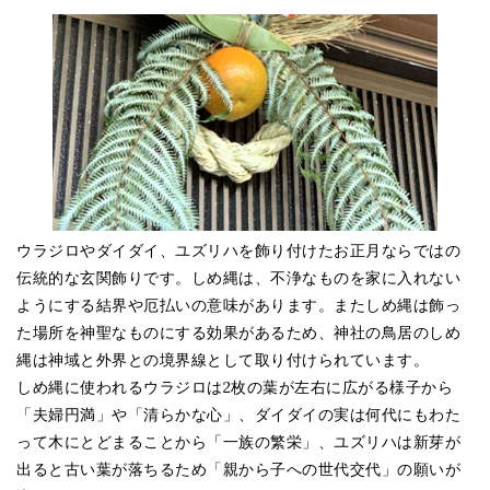
ウラジロやダイダイ、ユズリハを飾り付けたお正月ならではの
伝統的な玄関飾りです。しめ縄は、不浄なものを家に入れない
ようにする結界や厄払いの意味があります。またしめ縄は飾っ
た場所を神聖なものにする効果があるため、神社の鳥居のしめ
縄は神域と外界との境界線として取り付けられています。
しめ縄に使われるウラジロは2枚の葉が左右に広がる様子から
「夫婦円満」や「清らかな心」、ダイダイの実は何代にもわた
って木にとどまることから「一族の繁栄」、ユズリハは新芽が
出ると古い葉が落ちるため「親から子への世代交代」の願いが