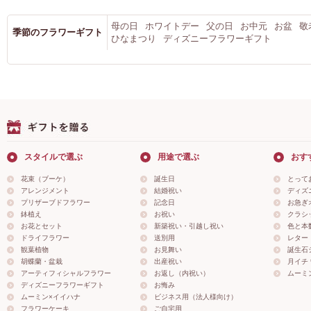
母の日
ホワイトデー
父の日
お中元
お盆
敬
季節のフラワーギフト
ひなまつり
ディズニーフラワーギフト
スタイルで選ぶ
用途で選ぶ
おす
花束（ブーケ）
誕生日
とって
アレンジメント
結婚祝い
ディズ
プリザーブドフラワー
記念日
お急ぎ
鉢植え
お祝い
クラシ
お花とセット
新築祝い・引越し祝い
色と本
ドライフラワー
送別用
レター
観葉植物
お見舞い
誕生石
胡蝶蘭・盆栽
出産祝い
月イチ＊
アーティフィシャルフラワー
お返し（内祝い）
ムーミ
ディズニーフラワーギフト
お悔み
ムーミン×イイハナ
ビジネス用（法人様向け）
フラワーケーキ
ご自宅用