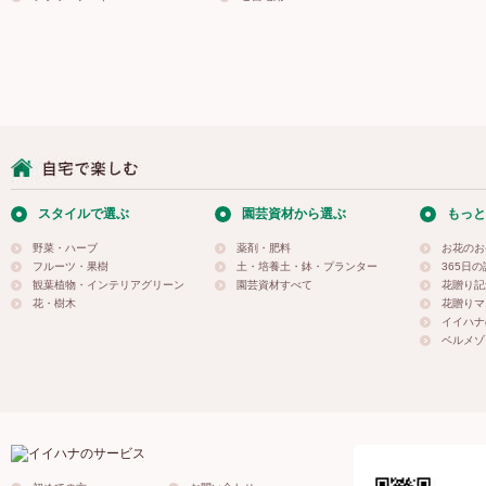
スタイルで選ぶ
園芸資材から選ぶ
もっと
野菜・ハーブ
薬剤・肥料
お花のお
フルーツ・果樹
土・培養土・鉢・プランター
365日
観葉植物・インテリアグリーン
園芸資材すべて
花贈り記
花・樹木
花贈りマ
イイハナ
ベルメゾ