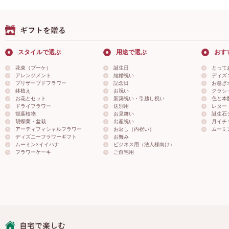
スタイルで選ぶ
用途で選ぶ
おす
花束（ブーケ）
誕生日
とって
アレンジメント
結婚祝い
ディズ
プリザーブドフラワー
記念日
お急ぎ
鉢植え
お祝い
クラシ
お花とセット
新築祝い・引越し祝い
色と本
ドライフラワー
送別用
レター
観葉植物
お見舞い
誕生石
胡蝶蘭・盆栽
出産祝い
月イチ＊
アーティフィシャルフラワー
お返し（内祝い）
ムーミ
ディズニーフラワーギフト
お悔み
ムーミン×イイハナ
ビジネス用（法人様向け）
フラワーケーキ
ご自宅用