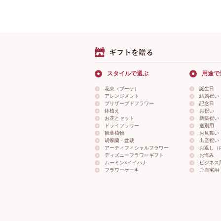
スタイルで選ぶ
用途で
花束（ブーケ）
誕生日
アレンジメント
結婚祝い
プリザーブドフラワー
記念日
鉢植え
お祝い
お花とセット
新築祝い
ドライフラワー
送別用
観葉植物
お見舞い
胡蝶蘭・盆栽
出産祝い
アーティフィシャルフラワー
お返し（
ディズニーフラワーギフト
お悔み
ムーミン×イイハナ
ビジネス
フラワーケーキ
ご自宅用