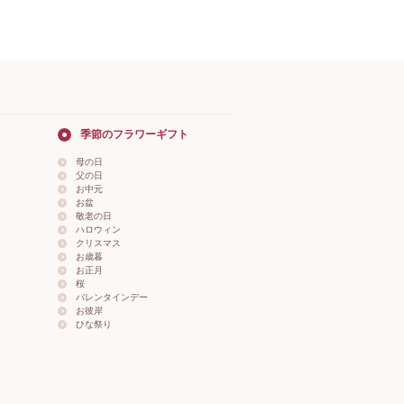
季節のフラワーギフト
母の日
父の日
お中元
お盆
敬老の日
ハロウィン
クリスマス
お歳暮
お正月
桜
バレンタインデー
お彼岸
ひな祭り