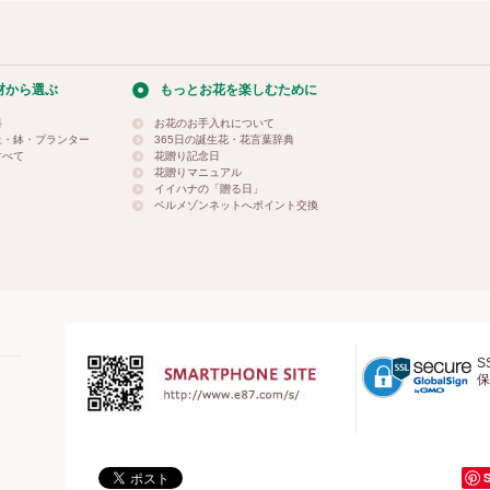
材から選ぶ
もっとお花を楽しむために
料
お花のお手入れについて
土・鉢・プランター
365日の誕生花・花言葉辞典
すべて
花贈り記念日
花贈りマニュアル
イイハナの「贈る日」
ベルメゾンネットへポイント交換
S
保