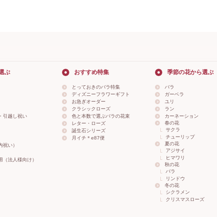
選ぶ
おすすめ特集
季節の花から選ぶ
とっておきのバラ特集
バラ
ディズニーフラワーギフト
ガーベラ
お急ぎオーダー
ユリ
クラシックローズ
ラン
・引越し祝い
色と本数で選ぶバラの花束
カーネーション
春の花
レター・ローズ
サクラ
誕生石シリーズ
チューリップ
月イチ＊e87便
夏の花
内祝い）
アジサイ
ヒマワリ
用（法人様向け）
秋の花
バラ
リンドウ
冬の花
シクラメン
クリスマスローズ