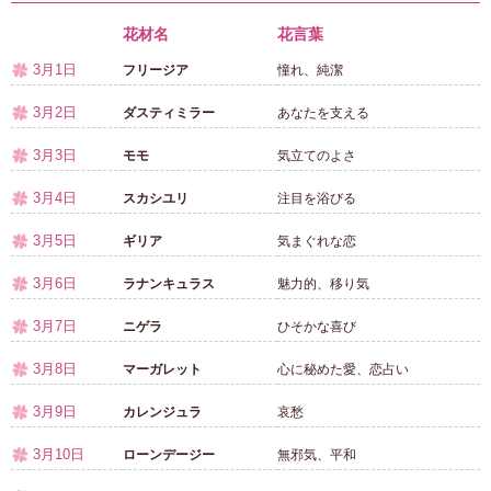
花材名
花言葉
3月1日
フリージア
憧れ、純潔
3月2日
ダスティミラー
あなたを支える
3月3日
モモ
気立てのよさ
3月4日
スカシユリ
注目を浴びる
3月5日
ギリア
気まぐれな恋
3月6日
ラナンキュラス
魅力的、移り気
3月7日
ニゲラ
ひそかな喜び
3月8日
マーガレット
心に秘めた愛、恋占い
3月9日
カレンジュラ
哀愁
3月10日
ローンデージー
無邪気、平和