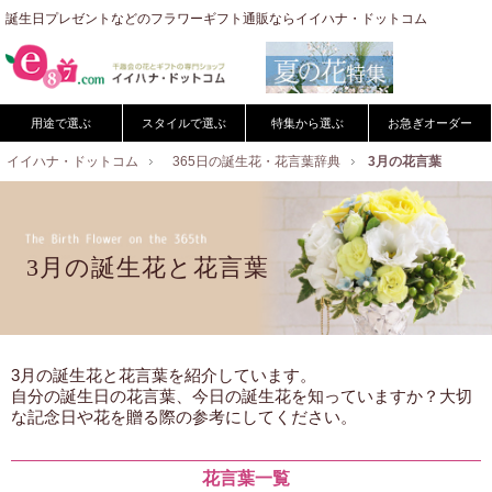
誕生日プレゼントなどのフラワーギフト通販ならイイハナ・ドットコム
用途で選ぶ
スタイルで選ぶ
特集から選ぶ
お急ぎオーダー
イイハナ・ドットコム
365日の誕生花・花言葉辞典
3月の花言葉
3月の誕生花と花言葉
3月の誕生花と花言葉を紹介しています。
自分の誕生日の花言葉、今日の誕生花を知っていますか？大切
な記念日や花を贈る際の参考にしてください。
花言葉一覧