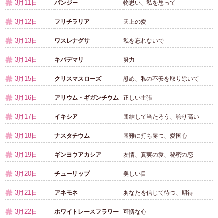
3月11日
パンジー
物思い、私を思って
3月12日
フリチラリア
天上の愛
3月13日
ワスレナグサ
私を忘れないで
3月14日
キバデマリ
努力
3月15日
クリスマスローズ
慰め、私の不安を取り除いて
3月16日
アリウム・ギガンチウム
正しい主張
3月17日
イキシア
団結して当たろう、誇り高い
3月18日
ナスタチウム
困難に打ち勝つ、愛国心
3月19日
ギンヨウアカシア
友情、真実の愛、秘密の恋
3月20日
チューリップ
美しい目
3月21日
アネモネ
あなたを信じて待つ、期待
3月22日
ホワイトレースフラワー
可憐な心