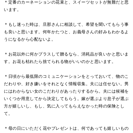
＊定番のカーネーションの花束と、スイーツセットが無難だと思
います。
＊もし迷った時は、旦那さんに相談して、希望を聞いてもらう事
も良いと思います。何年かたつと、お義母さんの好みもわかるよ
うになるから心配ないよ。
＊お花以外に何かプラスして贈るなら、消耗品が良いかと思いま
す。お花も枯れたら捨てられる物がいいのかと思います。
＊日頃から最低限のコミュニケーションをとっておいて、物のこ
だわりや、好き嫌いをそれとなく情報収集。夫には任せない。男
にはわからない女のこだわりがあったりするから。夫には候補を
いくつか用意してから決定してもらう。嫁が選ぶより息子が選ぶ
方が嬉しいし、もし、気に入ってもらえなかった時の保険とし
て。
＊母の日にいただく花やプレゼントは、何であっても嬉しいもの