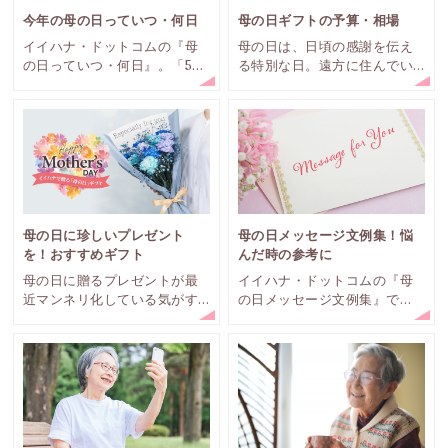
今年の母の日っていつ・何日
母の日ギフトの予算・相場
イイハナ・ドットコムの『母
母の日は、日頃の感謝を伝え
の日っていつ・何日』。「5月
る特別な日。遠方に住んでい
の第2日曜日」は母の日。年度
る場合はなかなか訪れること
によって1週間の誤差がある母
も難しく、電話だけでは物足
の日。今年はいつなのでしょ
りないと感じることもありま
う？
すよね。そんな時、感謝の気
持ちを込めて贈り物をするこ
とが一般的です。
母の日に珍しいプレゼント
母の日メッセージ文例集！悩
を！おすすめギフト
んだ時の参考に
母の日に贈るプレゼントが最
イイハナ・ドットコムの『母
近マンネリ化している気がす
の日メッセージ文例集』で
る、と感じる方もいるでしょ
は、母の日に使えるメッセー
う。今回は、母の日におすす
ジを集めてみました。母の日
めの珍しいプレゼントをご紹
のプレゼントにメッセージを
介いたします。
つけて、感謝の気持ちを伝え
ても素敵ですね。母の日メッ
セージに何を書いたら？と迷
っている人、案外多いので