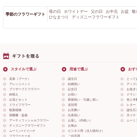
母の日
ホワイトデー
父の日
お中元
お盆
敬
季節のフラワーギフト
ひなまつり
ディズニーフラワーギフト
スタイルで選ぶ
用途で選ぶ
おす
花束（ブーケ）
誕生日
とって
アレンジメント
結婚祝い
ディズ
プリザーブドフラワー
記念日
お急ぎ
鉢植え
お祝い
クラシ
お花とセット
新築祝い・引越し祝い
色と本
ドライフラワー
送別用
レター
観葉植物
お見舞い
誕生石
胡蝶蘭・盆栽
出産祝い
月イチ＊
アーティフィシャルフラワー
お返し（内祝い）
ムーミ
ディズニーフラワーギフト
お悔み
ムーミン×イイハナ
ビジネス用（法人様向け）
フラワーケーキ
ご自宅用