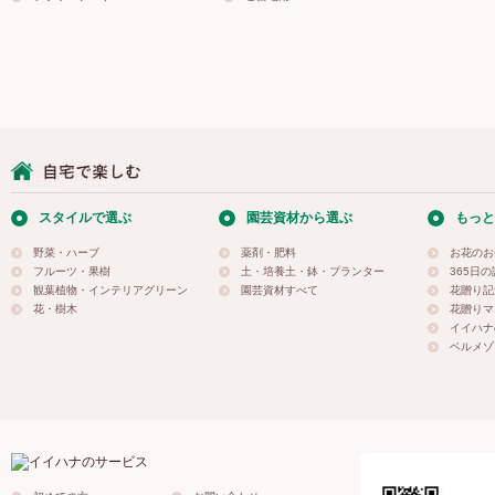
スタイルで選ぶ
園芸資材から選ぶ
もっと
野菜・ハーブ
薬剤・肥料
お花のお
フルーツ・果樹
土・培養土・鉢・プランター
365日
観葉植物・インテリアグリーン
園芸資材すべて
花贈り記
花・樹木
花贈りマ
イイハナ
ベルメゾ