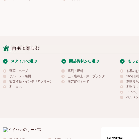
スタイルで選ぶ
園芸資材から選ぶ
もっと
野菜・ハーブ
薬剤・肥料
お花のお
フルーツ・果樹
土・培養土・鉢・プランター
365日
観葉植物・インテリアグリーン
園芸資材すべて
花贈り記
花・樹木
花贈りマ
イイハナ
ベルメゾ