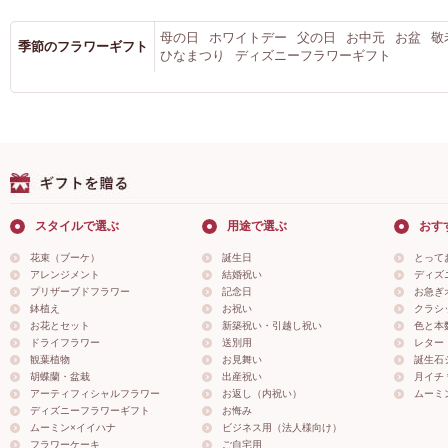
母の日
ホワイトデー
父の日
お中元
お盆
敬
季節のフラワーギフト
ひなまつり
ディズニーフラワーギフト
スタイルで選ぶ
用途で選ぶ
おす
花束（ブーケ）
誕生日
とって
アレンジメント
結婚祝い
ディズ
プリザーブドフラワー
記念日
お急ぎ
鉢植え
お祝い
クラシ
お花とセット
新築祝い・引越し祝い
色と本
ドライフラワー
送別用
レター
観葉植物
お見舞い
誕生石
胡蝶蘭・盆栽
出産祝い
月イチ＊
アーティフィシャルフラワー
お返し（内祝い）
ムーミ
ディズニーフラワーギフト
お悔み
ムーミン×イイハナ
ビジネス用（法人様向け）
フラワーケーキ
ご自宅用