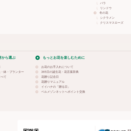
バラ
リンドウ
冬の花
シクラメン
クリスマスローズ
材から選ぶ
もっとお花を楽しむために
料
お花のお手入れについて
土・鉢・プランター
365日の誕生花・花言葉辞典
すべて
花贈り記念日
花贈りマニュアル
イイハナの「贈る日」
ベルメゾンネットへポイント交換