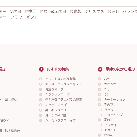
デー
父の日
お中元
お盆
敬老の日
お歳暮
クリスマス
お正月
バレン
ズニーフラワーギフト
選ぶ
おすすめ特集
季節の花から選ぶ
とっておきのバラ特集
バラ
ディズニーフラワーギフト
ガーベラ
お急ぎオーダー
ユリ
クラシックローズ
ラン
・引越し祝い
色と本数で選ぶバラの花束
カーネーション
春の花
レター・ローズ
サクラ
誕生石シリーズ
チューリップ
月イチ＊e87便
夏の花
内祝い）
ムーミンフラワーギフト
アジサイ
ヒマワリ
用（法人様向け）
秋の花