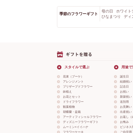
母の日
ホワイト
季節のフラワーギフト
ひなまつり
ディ
スタイルで選ぶ
用途で
花束（ブーケ）
誕生日
アレンジメント
結婚祝い
プリザーブドフラワー
記念日
鉢植え
お祝い
お花とセット
新築祝い
ドライフラワー
送別用
観葉植物
お見舞い
胡蝶蘭・盆栽
出産祝い
アーティフィシャルフラワー
お返し（
ディズニーフラワーギフト
お悔み
ムーミン×イイハナ
ビジネス
フラワーケーキ
ご自宅用