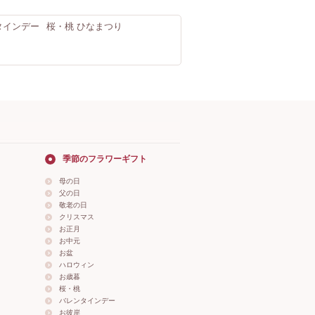
タインデー
桜・桃 ひなまつり
季節のフラワーギフト
母の日
父の日
敬老の日
クリスマス
お正月
お中元
お盆
ハロウィン
お歳暮
桜・桃
バレンタインデー
お彼岸