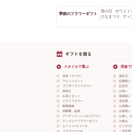
母の日
ホワイト
季節のフラワーギフト
ひなまつり
ディ
スタイルで選ぶ
用途で
花束（ブーケ）
誕生日
アレンジメント
結婚祝い
プリザーブドフラワー
記念日
鉢植え
お祝い
お花とセット
新築祝い
ドライフラワー
送別用
観葉植物
お見舞い
胡蝶蘭・盆栽
出産祝い
アーティフィシャルフラワー
お返し（
ディズニーフラワーギフト
お悔み
ムーミン×イイハナ
ビジネス
フラワーケーキ
ご自宅用