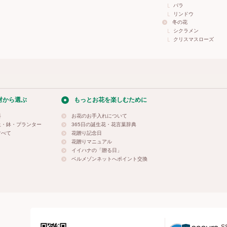
バラ
リンドウ
冬の花
シクラメン
クリスマスローズ
材から選ぶ
もっとお花を楽しむために
料
お花のお手入れについて
土・鉢・プランター
365日の誕生花・花言葉辞典
すべて
花贈り記念日
花贈りマニュアル
イイハナの「贈る日」
ベルメゾンネットへポイント交換