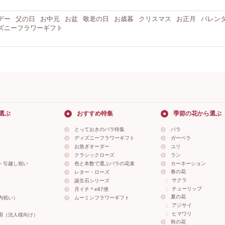
デー
父の日
お中元
お盆
敬老の日
お歳暮
クリスマス
お正月
バレン
ズニーフラワーギフト
選ぶ
おすすめ特集
季節の花から選ぶ
とっておきのバラ特集
バラ
ディズニーフラワーギフト
ガーベラ
お急ぎオーダー
ユリ
クラシックローズ
ラン
・引越し祝い
色と本数で選ぶバラの花束
カーネーション
春の花
レター・ローズ
サクラ
誕生石シリーズ
チューリップ
月イチ＊e87便
夏の花
内祝い）
ムーミンフラワーギフト
アジサイ
ヒマワリ
用（法人様向け）
秋の花