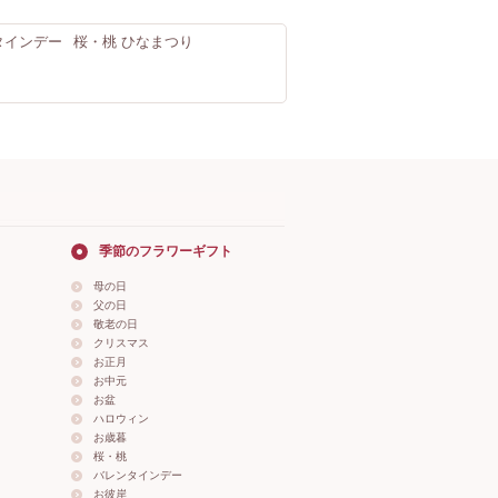
タインデー
桜・桃 ひなまつり
季節のフラワーギフト
母の日
父の日
敬老の日
クリスマス
お正月
お中元
お盆
ハロウィン
お歳暮
桜・桃
バレンタインデー
お彼岸