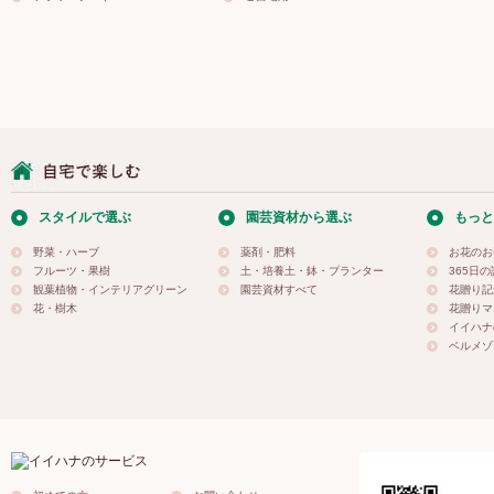
スタイルで選ぶ
園芸資材から選ぶ
もっと
野菜・ハーブ
薬剤・肥料
お花のお
フルーツ・果樹
土・培養土・鉢・プランター
365日
観葉植物・インテリアグリーン
園芸資材すべて
花贈り記
花・樹木
花贈りマ
イイハナ
ベルメゾ