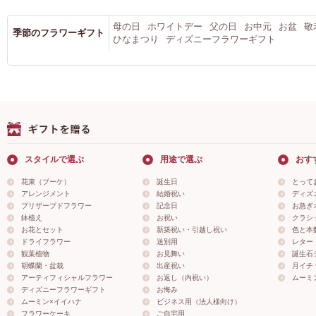
母の日
ホワイトデー
父の日
お中元
お盆
敬
季節のフラワーギフト
ひなまつり
ディズニーフラワーギフト
スタイルで選ぶ
用途で選ぶ
おす
花束（ブーケ）
誕生日
とって
アレンジメント
結婚祝い
ディズ
プリザーブドフラワー
記念日
お急ぎ
鉢植え
お祝い
クラシ
お花とセット
新築祝い・引越し祝い
色と本
ドライフラワー
送別用
レター
観葉植物
お見舞い
誕生石
胡蝶蘭・盆栽
出産祝い
月イチ＊
アーティフィシャルフラワー
お返し（内祝い）
ムーミ
ディズニーフラワーギフト
お悔み
ムーミン×イイハナ
ビジネス用（法人様向け）
フラワーケーキ
ご自宅用